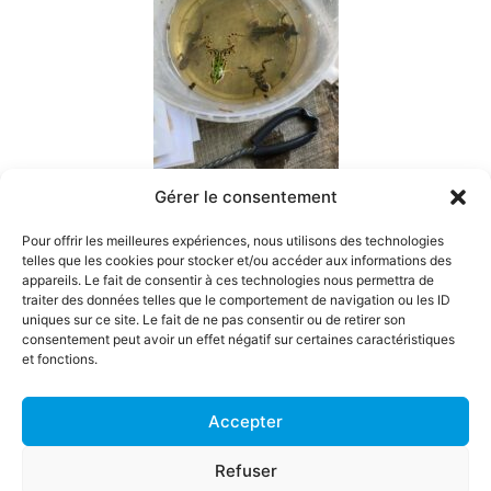
Gérer le consentement
On trouve aussi des grenouilles, des crapauds ou des tritons
dans la mare !
Pour offrir les meilleures expériences, nous utilisons des technologies
telles que les cookies pour stocker et/ou accéder aux informations des
Nous espérons que l’année 2025-2026 sera au moins aussi
appareils. Le fait de consentir à ces technologies nous permettra de
riche que cette année.
traiter des données telles que le comportement de navigation ou les ID
uniques sur ce site. Le fait de ne pas consentir ou de retirer son
Restez informés en visitant régulièrement notre site !
consentement peut avoir un effet négatif sur certaines caractéristiques
et fonctions.
Bonjour
Vous êtes en contact avec Langue et
Accepter
Signes.
Contact
Refuser
Mentions légales